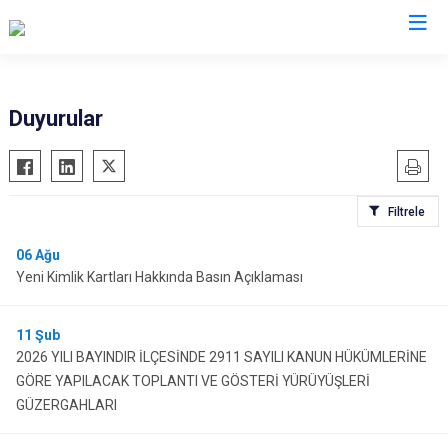
İzmir
Duyurular
Aliağa
Foça
Menemen
Balçova
Gaziemir
Narlıdere
Filtrele
Bayındır
Güzelbahçe
Ödemiş
Bergama
Karaburun
Seferihisar
06
Ağu
Yeni Kimlik Kartları Hakkında Basın Açıklaması
Beydağ
Karşıyaka
Selçuk
Bornova
Kemalpaşa
Tire
11
Şub
Buca
Kınık
Torbalı
2026 YILI BAYINDIR İLÇESİNDE 2911 SAYILI KANUN HÜKÜMLERİNE
Çeşme
Kiraz
Urla
GÖRE YAPILACAK TOPLANTI VE GÖSTERİ YÜRÜYÜŞLERİ
Çiğli
Konak
Bayraklı
GÜZERGAHLARI
Dikili
Menderes
Karabağlar