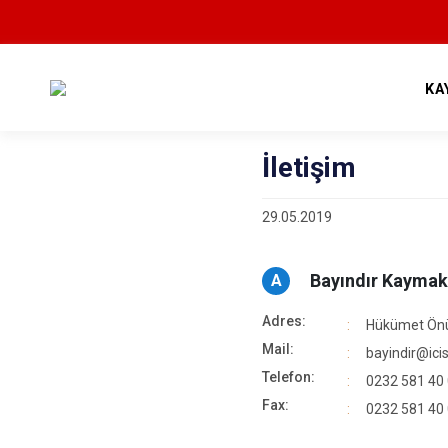
KA
İletişim
29.05.2019
Bayındır Kaymak
A
Adres:
Hükümet Önü
Mail:
bayindir@icisl
Telefon:
0232 581 40
Fax:
0232 581 40