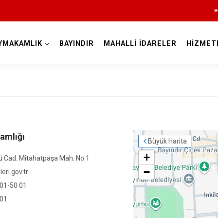
e
YMAKAMLIK
BAYINDIR
MAHALLİ İDARELER
HİZMET
İzmir
Aliağa
amlığı
Büyük Harita
Balçova
+
 Cad. Mitahatpaşa Mah. No:1
Bayındır
−
eri.gov.tr
Bergama
 01-50 01
Beydağ
 01
Bornova