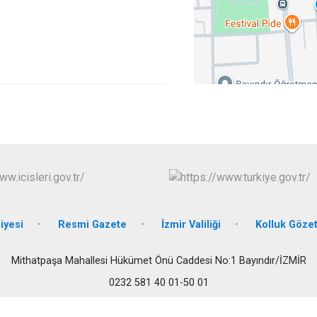
Buca
Çeşme
Çiğli
Dikili
iyesi
Resmi Gazete
İzmir Valiliği
Kolluk Göze
Mithatpaşa Mahallesi Hükümet Önü Caddesi No:1 Bayındır/İZMİR
0232 581 40 01-50 01