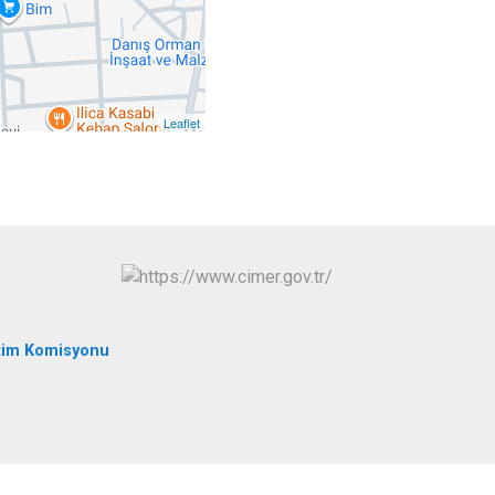
Kınık
Torbalı
Kiraz
Urla
Konak
Bayraklı
Leaflet
Menderes
Karabağlar
tim Komisyonu