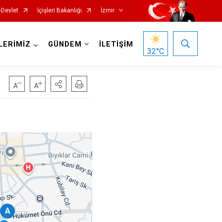
-Devlet
İçişleri Bakanlığı
İzmir
LERİMİZ
GÜNDEM
İLETİŞİM
32
°C
Foça
Menemen
Gaziemir
Narlıdere
Güzelbahçe
Ödemiş
Karaburun
Seferihisar
Karşıyaka
Selçuk
A
Kemalpaşa
Tire