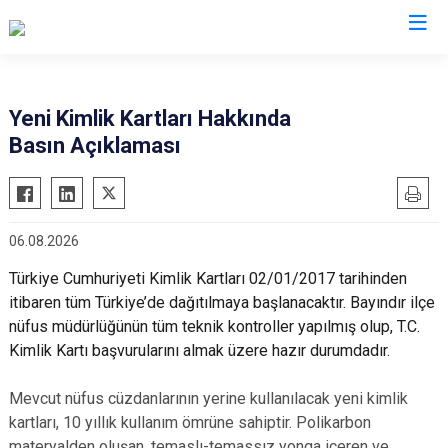
İzmir
Yeni Kimlik Kartları Hakkında
Basın Açıklaması
Aliağa
Foça
Menemen
Balçova
Gaziemir
Narlıdere
Bayındır
Güzelbahçe
Ödemiş
06.08.2026
Bergama
Karaburun
Seferihisar
Türkiye Cumhuriyeti Kimlik Kartları 02/01/2017 tarihinden
Beydağ
Karşıyaka
Selçuk
itibaren tüm Türkiye’de dağıtılmaya başlanacaktır. Bayındır ilçe
Bornova
Kemalpaşa
Tire
nüfus müdürlüğünün tüm teknik kontroller yapılmış olup, T.C.
Buca
Kınık
Torbalı
Kimlik Kartı başvurularını almak üzere hazır durumdadır.
Çeşme
Kiraz
Urla
Mevcut nüfus cüzdanlarının yerine kullanılacak yeni kimlik
Çiğli
Konak
Bayraklı
kartları, 10 yıllık kullanım ömrüne sahiptir. Polikarbon
Dikili
Menderes
Karabağlar
materyalden oluşan, temaslı-temassız yonga içeren ve