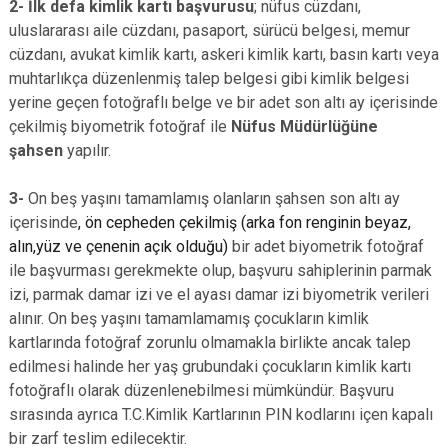
2-
İlk defa kimlik kartı başvurusu
; nüfus cüzdanı,
uluslararası aile cüzdanı, pasaport, sürücü belgesi, memur
cüzdanı, avukat kimlik kartı, askeri kimlik kartı, basın kartı veya
muhtarlıkça düzenlenmiş talep belgesi gibi kimlik belgesi
yerine geçen fotoğraflı belge ve bir adet son altı ay içerisinde
çekilmiş biyometrik fotoğraf ile
Nüfus Müdürlüğüne
şahsen
yapılır.
3-
On beş yaşını tamamlamış olanların şahsen son altı ay
içerisinde
, ön cepheden çekilmiş (arka fon renginin beyaz,
alın,yüz ve çenenin açık olduğu)
bir adet biyometrik fotoğraf
ile başvurması gerekmekte olup, başvuru sahiplerinin parmak
izi, parmak damar izi ve el ayası damar izi biyometrik verileri
alınır. On beş yaşını tamamlamamış çocukların kimlik
kartlarında fotoğraf zorunlu olmamakla birlikte ancak talep
edilmesi halinde her yaş grubundaki çocukların kimlik kartı
fotoğraflı olarak düzenlenebilmesi mümkündür. Başvuru
sırasında ayrıca T.C.Kimlik Kartlarının PIN kodlarını içen kapalı
bir zarf teslim edilecektir.