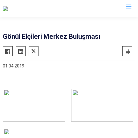
İzmir
Gönül Elçileri Merkez Buluşması
Aliağa
Foça
Menemen
Balçova
Gaziemir
Narlıdere
01.04.2019
Bayındır
Güzelbahçe
Ödemiş
Bergama
Karaburun
Seferihisar
Beydağ
Karşıyaka
Selçuk
Bornova
Kemalpaşa
Tire
Buca
Kınık
Torbalı
Çeşme
Kiraz
Urla
Çiğli
Konak
Bayraklı
Dikili
Menderes
Karabağlar