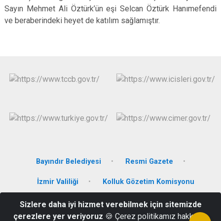
Sayın Mehmet Ali Öztürk’ün eşi Selcan Öztürk Hanımefendi
ve beraberindeki heyet de katılım sağlamıştır.
Bayındır Belediyesi
Resmi Gazete
İzmir Valiliği
Kolluk Gözetim Komisyonu
Sizlere daha iyi hizmet verebilmek için sitemizde
Mithatpaşa Mahallesi Hükümet Önü Caddesi No:1 Bayındır/İZMİR
çerezlere yer veriyoruz
🍪 Çerez politikamız hakkında