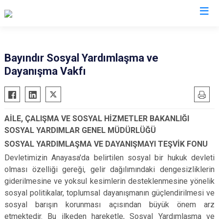
İzmir
Bayındır Sosyal Yardımlaşma ve
Dayanışma Vakfı
Aliağa
Foça
Menemen
Balçova
Gaziemir
Narlıdere
Bayındır
Güzelbahçe
Ödemiş
AİLE, ÇALIŞMA VE SOSYAL HİZMETLER BAKANLIĞI
Bergama
Karaburun
Seferihisar
SOSYAL YARDIMLAR GENEL MÜDÜRLÜĞÜ
Beydağ
Karşıyaka
Selçuk
SOSYAL YARDIMLAŞMA VE DAYANIŞMAYI TEŞVİK FONU
Bornova
Kemalpaşa
Tire
Devletimizin Anayasa'da belirtilen sosyal bir hukuk devleti
Buca
Kınık
Torbalı
olması özelliği gereği, gelir dağılımındaki dengesizliklerin
giderilmesine ve yoksul kesimlerin desteklenmesine yönelik
Çeşme
Kiraz
Urla
sosyal politikalar, toplumsal dayanışmanın güçlendirilmesi ve
Çiğli
Konak
Bayraklı
sosyal barışın korunması açısından büyük önem arz
Dikili
Menderes
Karabağlar
etmektedir. Bu ilkeden hareketle, Sosyal Yardımlaşma ve