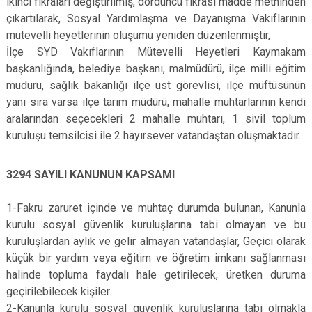
ikinci fıkraları değiştirilmiş, dördüncü fıkrası madde metninden
çıkartılarak, Sosyal Yardımlaşma ve Dayanışma Vakıflarının
mütevelli heyetlerinin oluşumu yeniden düzenlenmiştir,
İlçe SYD Vakıflarının Mütevelli Heyetleri Kaymakam
başkanlığında, belediye başkanı, malmüdürü, ilçe milli eğitim
müdürü, sağlık bakanlığı ilçe üst görevlisi, ilçe müftüsünün
yanı sıra varsa ilçe tarım müdürü, mahalle muhtarlarının kendi
aralarından seçecekleri 2 mahalle muhtarı, 1 sivil toplum
kuruluşu temsilcisi ile 2 hayırsever vatandaştan oluşmaktadır.
3294 SAYILI KANUNUN KAPSAMI
1-Fakru zaruret içinde ve muhtaç durumda bulunan, Kanunla
kurulu sosyal güvenlik kuruluşlarına tabi olmayan ve bu
kuruluşlardan aylık ve gelir almayan vatandaşlar, Geçici olarak
küçük bir yardım veya eğitim ve öğretim imkanı sağlanması
halinde topluma faydalı hale getirilecek, üretken duruma
geçirilebilecek kişiler.
2-Kanunla kurulu sosyal güvenlik kuruluşlarına tabi olmakla